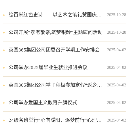
绘百米红色史诗——以艺术之笔礼赞国庆，致敬抗战中枢延安
2025-10-28
公司开展“孝老敬亲,筑梦银龄”主题慰问活动
2025-10-28
英国365集团公司团委召开学期工作安排会
2025-04-02
公司举办2025届毕业生就业推进会议
2025-04-02
英国365集团公司学子积极参加寒假“返乡”社会实践活动
2025-04-02
公司举办爱国主义教育升旗仪式
2025-04-02
​24级各班举行“心向暖阳，逐梦前行”心理健康教育主题班会，助力员工成长
2025-04-02