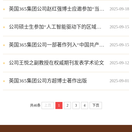
英国365集团公司赵红强博士应邀参加“当代中国历史学家评传”丛书编写会议
2025-09-18
公司硕士生参加“人工智能驱动下的区域国别研究”国际学术研讨会
2025-09-15
英国365集团公司一部著作列入“中国共产党领导的敌后抗战”系列丛书出版发行
2025-09-15
公司王悦之副教授在权威期刊发表学术论文
2025-09-12
英国365集团公司方超博士著作出版
2025-09-01
共46条
上页
1
2
3
4
下页